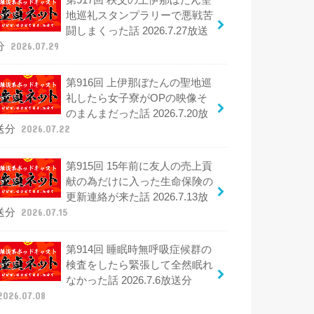
地巡礼スタンプラリーで悪戦苦
闘しまくった話 2026.7.27放送
分
2026.07.29
第916回 上伊那ぼたんの聖地巡
礼したら女子寮がOPの映像そ
のまんまだった話 2026.7.20放
送分
2026.07.22
第915回 15年前に友人の売上貢
献の為だけに入った生命保険の
更新連絡が来た話 2026.7.13放
送分
2026.07.15
第914回 睡眠時無呼吸症候群の
検査をしたら緊張して全然眠れ
なかった話 2026.7.6放送分
2026.07.08