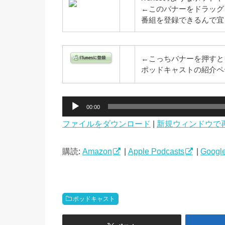
←このバナーをドラッグ
番組を登録できるんで宜
←こっちバナーを押すと自
ポッドキャストの紹介ペ
音
00:00
声
ファイルをダウンロード
|
新規ウィンドウで
プ
レ
ー
購読:
Amazon
|
Apple Podcasts
|
Google
ヤ
ー
ポッドキャスト