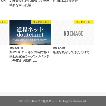
ームが
の検査をしたら緊張して全然
じ 2011.3.6放送分
眠れなかった話 …
ャスト
ポッドキャスト
ポッドキャスト
2022.10.14
2009.4.23
第721回 ロッキンの時に食べ
無理な気がしてきたわけで
損ねた家系ラーメンリベンジ
で千葉まで遠征し…
©Copyright2026
童貞ネット
.All Rights Reserved.