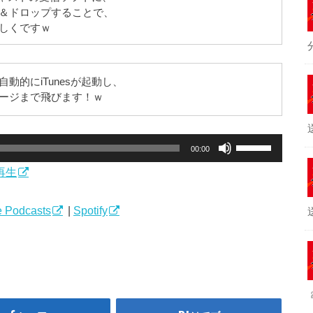
＆ドロップすることで、
しくですｗ
動的にiTunesが起動し、
ージまで飛びます！ｗ
ボ
00:00
リ
再生
ュ
ー
ム
 Podcasts
|
Spotify
調
節
に
は
上
下