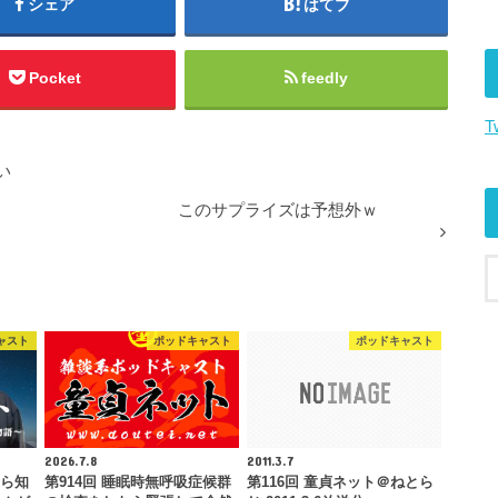
シェア
はてブ
矢
印
キ
Pocket
feedly
ー
T
を
使
い
っ
て
このサプライズは予想外ｗ
く
だ
さ
い。
ャスト
ポッドキャスト
ポッドキャスト
2026.7.8
2011.3.7
たら知
第914回 睡眠時無呼吸症候群
第116回 童貞ネット＠ねとら