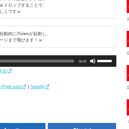
＆ドロップすることで、
しくですｗ
動的にiTunesが起動し、
ージまで飛びます！ｗ
ボ
00:00
リ
再生
ュ
ー
ム
 Podcasts
|
Spotify
調
節
に
は
上
下