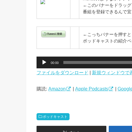
←このバナーをドラッグ
番組を登録できるんで宜
←こっちバナーを押すと自
ポッドキャストの紹介ペ
音
00:00
声
ファイルをダウンロード
|
新規ウィンドウで
プ
レ
ー
購読:
Amazon
|
Apple Podcasts
|
Google
ヤ
ー
ポッドキャスト