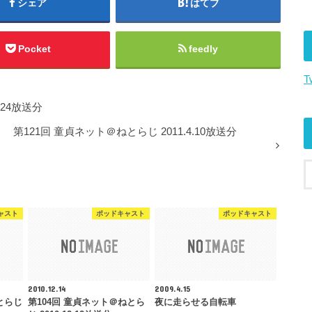
シェア
はてブ
矢
印
キ
Pocket
feedly
ー
T
を
使
.24放送分
っ
て
第121回 童貞ネット＠ねとらじ 2011.4.10放送分
く
だ
さ
い。
ャスト
ポッドキャスト
ポッドキャスト
2010.12.14
2009.4.15
とらじ
第104回 童貞ネット＠ねとら
夜に走らせる自転車