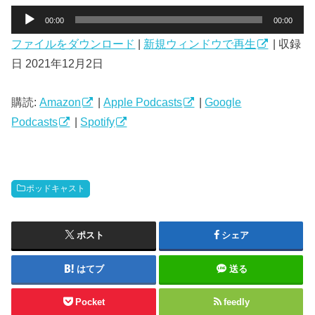
音
00:00
00:00
声
ファイルをダウンロード
|
新規ウィンドウで再生
|
収録
プ
日 2021年12月2日
レ
ー
ヤ
購読:
Amazon
|
Apple Podcasts
|
Google
ー
Podcasts
|
Spotify
ポッドキャスト
ポスト
シェア
はてブ
送る
Pocket
feedly