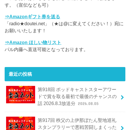
す。（宣伝なども可）
⇒Amazonギフト券を送る
「radio★doutei.net」（★は@に変えてください！）宛に
お願いいたします！
⇒Amazon ほしい物リスト
パル内藤へ直送可能となっております。
最近の投稿
第918回 ポッドキャストスターアワー
ドで賞を取る最初で最後のチャンスの
話 2026.8.3放送分
2026.08.05
第917回 秩父の上伊那ぼたん聖地巡礼
スタンプラリーで悪戦苦闘しまくった